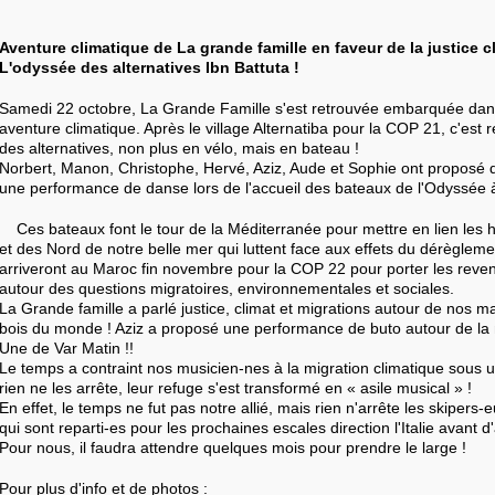
Aventure climatique de La grande famille en faveur de la justice c
L'odyssée des alternatives Ibn Battuta !
Samedi 22 octobre, La Grande Famille s'est retrouvée embarquée dan
aventure climatique. Après le village Alternatiba pour la COP 21, c'est 
des alternatives, non plus en vélo, mais en bateau !
Norbert, Manon, Christophe, Hervé, Aziz, Aude et Sophie ont proposé d
une performance de danse lors de l'accueil des bateaux de l'Odyssée 
Ces bateaux font le tour de la Méditerranée pour mettre en lien les 
et des Nord de notre belle mer qui luttent face aux effets du dérèglemen
arriveront au Maroc fin novembre pour la COP 22 pour porter les reven
autour des questions migratoires, environnementales et sociales.
La Grande famille a parlé justice, climat et migrations autour de nos m
bois du monde ! Aziz a proposé une performance de buto autour de la mig
Une de Var Matin !!
Le temps a contraint nos musicien-nes à la migration climatique sous
rien ne les arrête, leur refuge s'est transformé en « asile musical » !
En effet, le temps ne fut pas notre allié, mais rien n'arrête les skipers
qui sont reparti-es pour les prochaines escales direction l'Italie avant d
Pour nous, il faudra attendre quelques mois pour prendre le large !
Pour plus d'info et de photos :