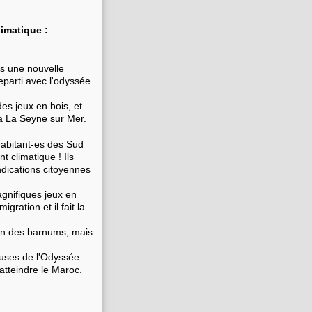
limatique :
s une nouvelle
reparti avec l'odyssée
es jeux en bois, et
à La Seyne sur Mer.
habitant-es des Sud
t climatique ! Ils
dications citoyennes
agnifiques jeux en
ration et il fait la
 un des barnums, mais
-euses de l'Odyssée
'atteindre le Maroc.