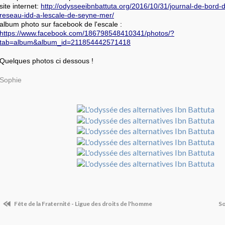
site internet:
http://odysseeibnbattuta.org/2016/10/31/journal-de-bord
reseau-idd-a-lescale-de-seyne-mer/
album photo sur facebook de l'escale :
https://www.facebook.com/186798548410341/photos/?
tab=album&album_id=211854442571418
Quelques photos ci dessous !
Sophie
Fête de la Fraternité - Ligue des droits de l'homme
So