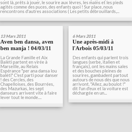
sont là, prêts à jouer, le sourire aux lèvres, les mains et les pieds
agités comme des puces, des enfants quoi ! Sur place, nous
rencontrons d'autres associations ( Les petits débrouillards,...
13 Mars 2011
6 Mars 2011
Aven ben dansa, aven
Une après-midi à
ben manja ! 04/03/11
l'Arbois 05/03/11
La Grande Famille et Aix
Des enfants qui parlent trois
Balèti partent en virée à
langues (serbe, italien et
Marseille, au Relais
français), ont les mains sales
Espérance "per ana dansa lou
et des bouches pleines de
balèti" C'est parti pour danser
sourires, gambadent partout
! des Cercles, des
autours de nous dès que nous
Chapelloises, des Bourrées,
arrivont. "Allez, au boulot !"
des Mazurkas, les sept
dit l'un d'eux et la voiture est
danseurs arrivent vite à faire
déchargée en un...
lever tout le monde....