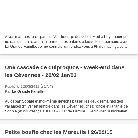
A vos marques, prêt, partez ! Vendredi : je dors chez Fred à Puyloubier pour
ne pas être en retard à la journée des enfants à laquelle on participe avec
La Grande Famille. Je me connais, un rendez vous à 9h du matin ça se
prépare. Et hop je vais faire...
Une cascade de quiproquos - Week-end dans
les Cévennes - 28/02 1er/03
Publié le 12/03/2015 à 17:48
Par
La Grande Famille
Au départ Sophie et moi-même devions passer les deux semaines des
vacances d'hiver ensemble dans les Cévennes, chez l'oncle et la tante de
Sophie (et oui c'est ça aussi la « Grande Famille »!) et inviter l'association La
Grande Famille à passer le week-end...
Petite bouffe chez les Moreuils ! 26/02/15