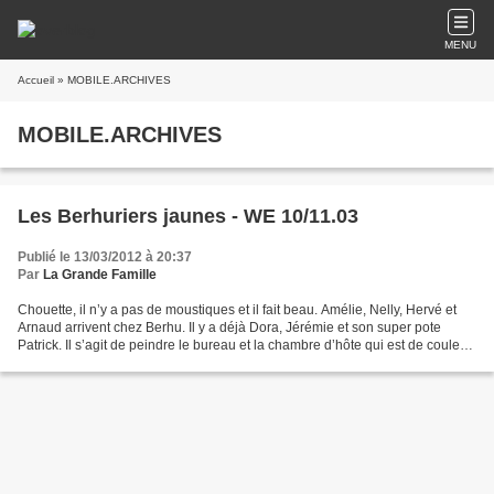
MENU
Accueil
» MOBILE.ARCHIVES
MOBILE.ARCHIVES
Les Berhuriers jaunes - WE 10/11.03
Publié le 13/03/2012 à 20:37
Par
La Grande Famille
Chouette, il n’y a pas de moustiques et il fait beau. Amélie, Nelly, Hervé et
Arnaud arrivent chez Berhu. Il y a déjà Dora, Jérémie et son super pote
Patrick. Il s’agit de peindre le bureau et la chambre d’hôte qui est de couleur
ratée-gélatineuse-pas-propre...