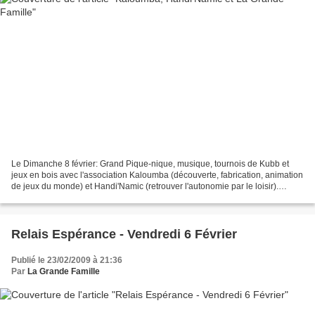
Le Dimanche 8 février: Grand Pique-nique, musique, tournois de Kubb et
jeux en bois avec l'association Kaloumba (découverte, fabrication, animation
de jeux du monde) et Handi'Namic (retrouver l'autonomie par le loisir).
Malgré le vent violent les promeneurs...
Relais Espérance - Vendredi 6 Février
Publié le 23/02/2009 à 21:36
Par
La Grande Famille