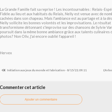
La Grande Famille fait sa reprise ! Les incontournables : Relais-Espé
Fidèle au lieu et aux habitués du Relais, Nelly est venue avec de no
cachées dans son chapeau. Mais l'ambiance est au partage et à la dé
Nelly sollicite les bonnes volontés et les improvisations. Le résultat
transformisme détonnant s'improvise sur des chansons de Sylvie Var
poursuit dans la même bonne ambiance grâce aux talents culinaires 
photos? Non Oliv, j'ai encore oublié l'appareil !
Hervex
Initiation aux jeux du monde et fabrication - 8/15/22.09.11
L'Arbo
Commenter cet article
Ajouter un commentaire