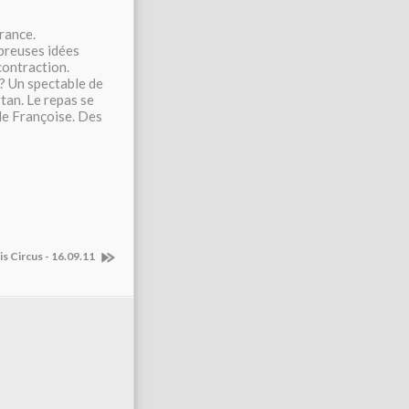
rance.
mbreuses idées
contraction.
 ? Un spectable de
tan. Le repas se
de Françoise. Des
is Circus - 16.09.11