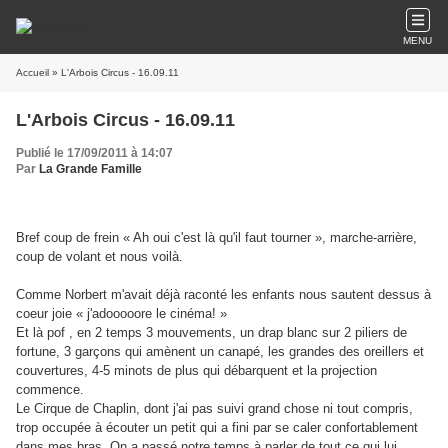
MENU
Accueil
» L'Arbois Circus - 16.09.11
L'Arbois Circus - 16.09.11
Publié le 17/09/2011 à 14:07
Par
La Grande Famille
Bref coup de frein « Ah oui c'est là qu'il faut tourner », marche-arrière,
coup de volant et nous voilà.
Comme Norbert m'avait déjà raconté les enfants nous sautent dessus à
coeur joie « j'adooooore le cinéma! »
Et là pof , en 2 temps 3 mouvements, un drap blanc sur 2 piliers de
fortune, 3 garçons qui amènent un canapé, les grandes des oreillers et
couvertures, 4-5 minots de plus qui débarquent et la projection
commence.
Le Cirque de Chaplin, dont j'ai pas suivi grand chose ni tout compris,
trop occupée à écouter un petit qui a fini par se caler confortablement
dans mes bras. On a passé notre temps à parler de tout ce qui lui