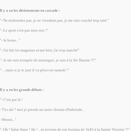
Il y a eu les désistements en cascade :
"- Ne m'attendez pas, je ne viendrais pas, je me suis couché trop tard."
"- Le sport c'est pas mon truc !"
"- Je bosse..."
"- J'ai fait les magasins avant-hier, j'ai trop marché"
"- Je me suis trompée de montagne, je suis à la Ste Baume !!!"
"- ...mais si je te jure il va pleuvoir samedi !"
Il y a eu les grands débats :
"- C'est par là !
- T'es sûr ? moi je prends un autre chemin d'habitude...
- Heuuu..."
"- Oh ! Salut Anne ! Ah ! ...tu reviens de ton footing de 1h45 à la Sainte Victoire ?!"