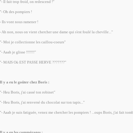
"- Il fait trop froid, on redescend !"
"- Oh des pompiers !
- Ils vont nous ramener !
- Ah non, nous on vient chercher une dame qui s'est foulé la cheville..."
"- Moi je collectionne les caillou-coeurs"
"- Aaah je glisse !!!!!!!"
"- MAIS Où EST PASSE HERVE ???????"
Il y a eu le goûter chez Boris :
"- Heu Boris, j'ai cassé ton robinet"
"- Heu Boris, j'ai renversé du chocolat sur ton tapis..."
"- Aaah je suis fatiguée, venez me chercher les pompiers ! ...oups Boris, j'ai fait tomb
Il y a eu les commérages :