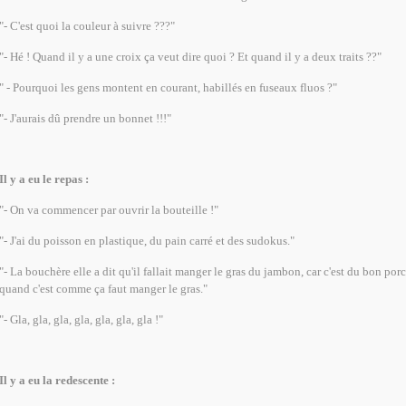
"- C'est quoi la couleur à suivre ???"
"- Hé ! Quand il y a une croix ça veut dire quoi ? Et quand il y a deux traits ??"
" - Pourquoi les gens montent en courant, habillés en fuseaux fluos ?"
"- J'aurais dû prendre un bonnet !!!"
Il y a eu le repas :
"- On va commencer par ouvrir la bouteille !"
"- J'ai du poisson en plastique, du pain carré et des sudokus."
"- La bouchère elle a dit qu'il fallait manger le gras du jambon, car c'est du bon porc
quand c'est comme ça faut manger le gras."
"- Gla, gla, gla, gla, gla, gla, gla !"
Il y a eu la redescente :