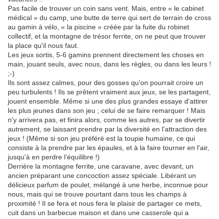
Pas facile de trouver un coin sans vent. Mais, entre « le cabinet
médical » du camp, une butte de terre qui sert de terrain de cross
au gamin à vélo, « la piscine » créée par la fuite du robinet
collectif, et la montagne de trésor ferrite, on ne peut que trouver
la place qu'il nous faut.
Les jeux sortis, 5-6 gamins prennent directement les choses en
main, jouant seuls, avec nous, dans les règles, ou dans les leurs !
;-)
Ils sont assez calmes, pour des gosses qu'on pourrait croire un
peu turbulents ! Ils se prêtent vraiment aux jeux, se les partagent,
jouent ensemble. Même si une des plus grandes essaye d'attirer
les plus jeunes dans son jeu ; celui de se faire remarquer ! Mais
n'y arrivera pas, et finira alors, comme les autres, par se divertir
autrement, se laissant prendre par la diversité en l'attraction des
jeux ! (Même si son jeu préféré est la toupie humaine, ce qui
consiste à la prendre par les épaules, et à la faire tourner en l'air,
jusqu'à en perdre l’équilibre !)
Derrière la montagne ferrite, une caravane, avec devant, un
ancien préparant une concoction assez spéciale. Libérant un
délicieux parfum de poulet, mélangé à une herbe, inconnue pour
nous, mais qui se trouve pourtant dans tous les champs à
proximité ! Il se fera et nous fera le plaisir de partager ce mets,
cuit dans un barbecue maison et dans une casserole qui a