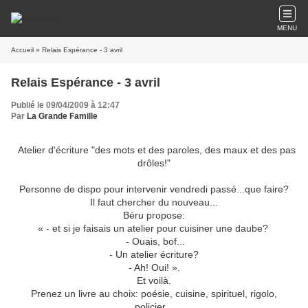
MENU
Accueil
» Relais Espérance - 3 avril
Relais Espérance - 3 avril
Publié le 09/04/2009 à 12:47
Par
La Grande Famille
Atelier d'écriture "des mots et des paroles, des maux et des pas
drôles!"
Personne de dispo pour intervenir vendredi passé...que faire?
Il faut chercher du nouveau...
Béru propose:
« - et si je faisais un atelier pour cuisiner une daube?
- Ouais, bof...
- Un atelier écriture?
- Ah! Oui! ».
Et voilà.
Prenez un livre au choix: poésie, cuisine, spirituel, rigolo,
policier...