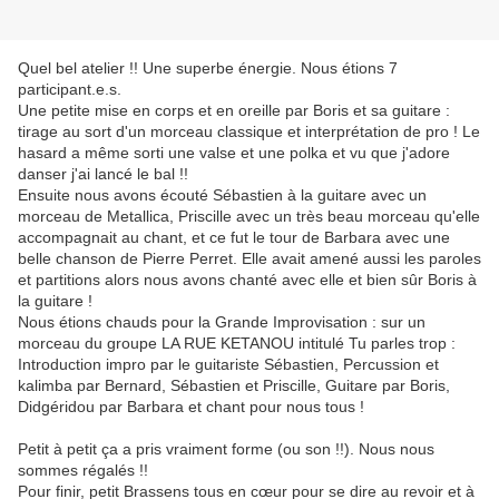
Quel bel atelier !! Une superbe énergie. Nous étions 7
participant.e.s.
Une petite mise en corps et en oreille par Boris et sa guitare :
tirage au sort d'un morceau classique et interprétation de pro ! Le
hasard a même sorti une valse et une polka et vu que j'adore
danser j'ai lancé le bal !!
Ensuite nous avons écouté Sébastien à la guitare avec un
morceau de Metallica, Priscille avec un très beau morceau qu'elle
accompagnait au chant, et ce fut le tour de Barbara avec une
belle chanson de Pierre Perret. Elle avait amené aussi les paroles
et partitions alors nous avons chanté avec elle et bien sûr Boris à
la guitare !
Nous étions chauds pour la Grande Improvisation : sur un
morceau du groupe LA RUE KETANOU intitulé Tu parles trop :
Introduction impro par le guitariste Sébastien, Percussion et
kalimba par Bernard, Sébastien et Priscille, Guitare par Boris,
Didgéridou par Barbara et chant pour nous tous !
Petit à petit ça a pris vraiment forme (ou son !!). Nous nous
sommes régalés !!
Pour finir, petit Brassens tous en cœur pour se dire au revoir et à