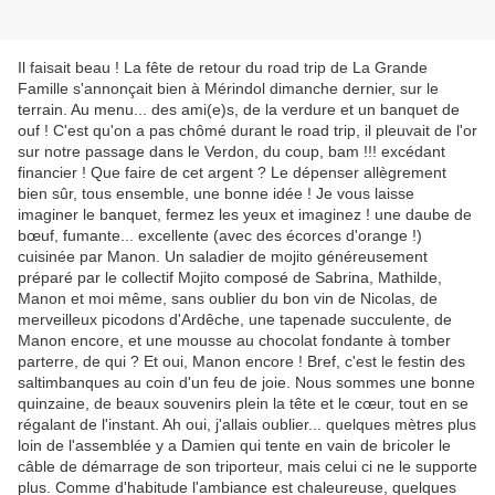
Il faisait beau ! La fête de retour du road trip de La Grande
Famille s'annonçait bien à Mérindol dimanche dernier, sur le
terrain. Au menu... des ami(e)s, de la verdure et un banquet de
ouf ! C'est qu'on a pas chômé durant le road trip, il pleuvait de l'or
sur notre passage dans le Verdon, du coup, bam !!! excédant
financier ! Que faire de cet argent ? Le dépenser allègrement
bien sûr, tous ensemble, une bonne idée ! Je vous laisse
imaginer le banquet, fermez les yeux et imaginez ! une daube de
bœuf, fumante... excellente (avec des écorces d'orange !)
cuisinée par Manon. Un saladier de mojito généreusement
préparé par le collectif Mojito composé de Sabrina, Mathilde,
Manon et moi même, sans oublier du bon vin de Nicolas, de
merveilleux picodons d'Ardêche, une tapenade succulente, de
Manon encore, et une mousse au chocolat fondante à tomber
parterre, de qui ? Et oui, Manon encore ! Bref, c'est le festin des
saltimbanques au coin d'un feu de joie. Nous sommes une bonne
quinzaine, de beaux souvenirs plein la tête et le cœur, tout en se
régalant de l'instant. Ah oui, j'allais oublier... quelques mètres plus
loin de l'assemblée y a Damien qui tente en vain de bricoler le
câble de démarrage de son triporteur, mais celui ci ne le supporte
plus. Comme d'habitude l'ambiance est chaleureuse, quelques