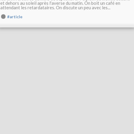
et dehors au soleil après l'averse du matin. On boit un café en
attendant les retardataires. On discute un peu avec les...
#article