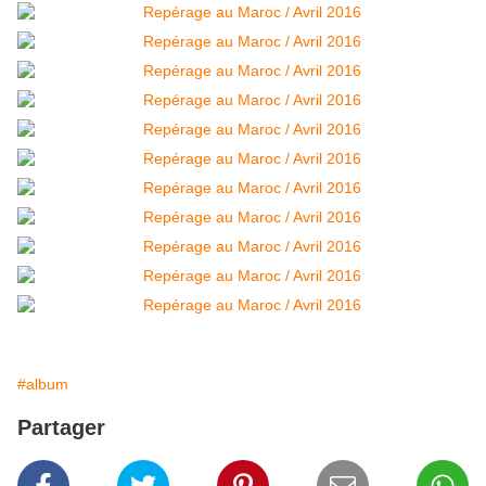
#album
Partager