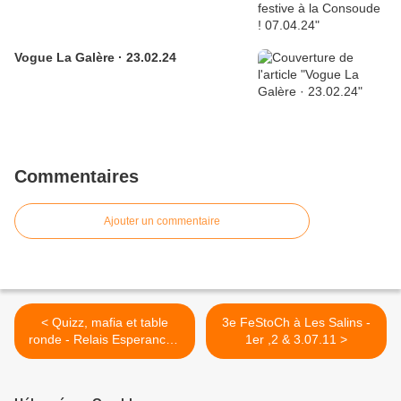
Vogue La Galère · 23.02.24
Commentaires
Ajouter un commentaire
< Quizz, mafia et table
3e FeStoCh à Les Salins -
ronde - Relais Esperance -
1er ,2 & 3.07.11 >
10.06.11