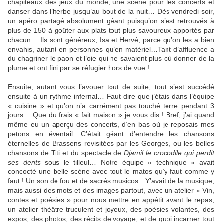
chapiteaux des jeux du monde, une scène pour les concerts et
danser dans l’herbe jusqu’au bout de la nuit… Dès vendredi soir,
un apéro partagé absolument géant puisqu’on s’est retrouvés à
plus de 150 à goûter aux plats tout plus savoureux apportés par
chacun… Ils sont généreux, Isa et Hervé, parce qu’on les a bien
envahis, autant en personnes qu’en matériel…Tant d’affluence a
du chagriner le paon et l’oie qui ne savaient plus où donner de la
plume et ont fini par se réfugier hors de vue !
Ensuite, autant vous l’avouer tout de suite, tout s’est succédé
ensuite à un rythme infernal… Faut dire que j’étais dans l’équipe
« cuisine » et qu’on n’a carrément pas touché terre pendant 3
jours… Que du frais « fait maison » je vous dis ! Bref, j’ai quand
même eu un aperçu des concerts, d’en bas où je reposais mes
petons en éventail. C’était géant d’entendre les chansons
éternelles de Brassens revisitées par les Georges, ou les belles
chansons de Titi et du spectacle de
Djamil le crocodile qui perdit
ses dents
sous le tilleul… Notre équipe « technique » avait
concocté une belle scène avec tout le matos qu’y faut comme y
faut ! Un son de fou et de sacrés musicos…Y’avait de la musique,
mais aussi des mots et des images partout, avec un atelier « Vin,
contes et poésies » pour nous mettre en appétit avant le repas,
un atelier théâtre truculent et joyeux, des poésies volantes, des
expos, des photos, des récits de voyage, et de quoi incarner tout