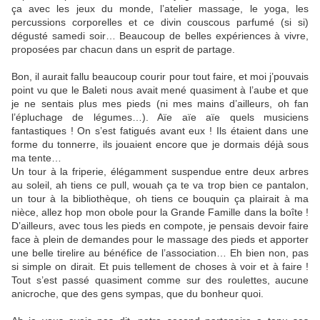
ça avec les jeux du monde, l’atelier massage, le yoga, les
percussions corporelles et ce divin couscous parfumé (si si)
dégusté samedi soir… Beaucoup de belles expériences à vivre,
proposées par chacun dans un esprit de partage.
Bon, il aurait fallu beaucoup courir pour tout faire, et moi j’pouvais
point vu que le Baleti nous avait mené quasiment à l’aube et que
je ne sentais plus mes pieds (ni mes mains d’ailleurs, oh fan
l’épluchage de légumes…). Aïe aïe aïe quels musiciens
fantastiques ! On s’est fatigués avant eux ! Ils étaient dans une
forme du tonnerre, ils jouaient encore que je dormais déjà sous
ma tente…
Un tour à la friperie, élégamment suspendue entre deux arbres
au soleil, ah tiens ce pull, wouah ça te va trop bien ce pantalon,
un tour à la bibliothèque, oh tiens ce bouquin ça plairait à ma
nièce, allez hop mon obole pour la Grande Famille dans la boîte !
D’ailleurs, avec tous les pieds en compote, je pensais devoir faire
face à plein de demandes pour le massage des pieds et apporter
une belle tirelire au bénéfice de l’association… Eh bien non, pas
si simple on dirait. Et puis tellement de choses à voir et à faire !
Tout s’est passé quasiment comme sur des roulettes, aucune
anicroche, que des gens sympas, que du bonheur quoi.