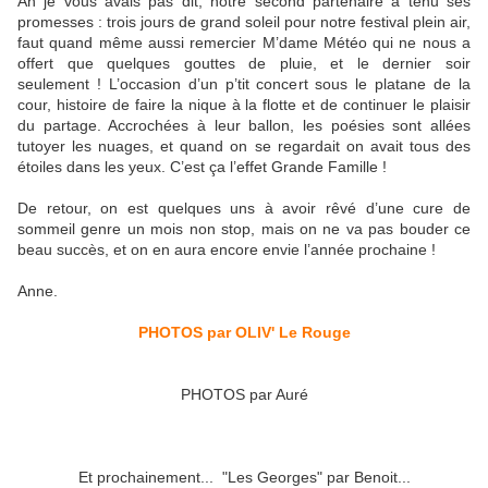
Ah je vous avais pas dit, notre second partenaire a tenu ses
promesses : trois jours de grand soleil pour notre festival plein air,
faut quand même aussi remercier M’dame Météo qui ne nous a
offert que quelques gouttes de pluie, et le dernier soir
seulement ! L’occasion d’un p’tit concert sous le platane de la
cour, histoire de faire la nique à la flotte et de continuer le plaisir
du partage. Accrochées à leur ballon, les poésies sont allées
tutoyer les nuages, et quand on se regardait on avait tous des
étoiles dans les yeux. C’est ça l’effet Grande Famille !
De retour, on est quelques uns à avoir rêvé d’une cure de
sommeil genre un mois non stop, mais on ne va pas bouder ce
beau succès, et on en aura encore envie l’année prochaine !
Anne.
PHOTOS par OLIV' Le Rouge
PHOTOS par Auré
Et prochainement... "Les Georges" par Benoit...