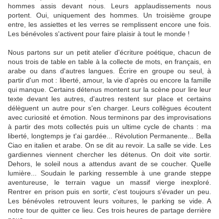
hommes assis devant nous. Leurs applaudissements nous
portent. Oui, uniquement des hommes. Un troisième groupe
entre, les assiettes et les verres se remplissent encore une fois.
Les bénévoles s'activent pour faire plaisir à tout le monde !
Nous partons sur un petit atelier d'écriture poétique, chacun de
nous trois de table en table à la collecte de mots, en français, en
arabe ou dans d'autres langues. Écrire en groupe ou seul, à
partir d'un mot : liberté, amour, la vie d'après ou encore la famille
qui manque. Certains détenus montent sur la scène pour lire leur
texte devant les autres, d'autres restent sur place et certains
délèguent un autre pour s'en charger. Leurs collègues écoutent
avec curiosité et émotion. Nous terminons par des improvisations
à partir des mots collectés puis un ultime cycle de chants : ma
liberté, longtemps je t'ai gardée... Révolution Permanente... Bella
Ciao en italien et arabe. On se dit au revoir. La salle se vide.
Les
gardiennes viennent chercher les détenus. On doit vite sortir.
Dehors, le soleil nous a attendus avant de se coucher. Quelle
lumière... Soudain le parking ressemble à une grande steppe
aventureuse, le terrain vague un massif vierge inexploré.
Rentrer en prison puis en sortir, c'est toujours s'évader un peu.
Les bénévoles retrouvent leurs voitures, le parking se vide. A
notre tour de quitter ce lieu. Ces trois heures de partage derrière