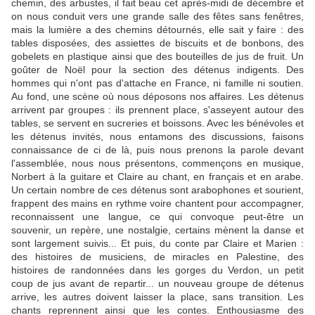
chemin, des arbustes, il fait beau cet après-midi de décembre et
on nous conduit vers une grande salle des fêtes sans fenêtres,
mais la lumière a des chemins détournés, elle sait y faire : des
tables disposées, des assiettes de biscuits et de bonbons, des
gobelets en plastique ainsi que des bouteilles de jus de fruit. Un
goûter de Noël pour la section des détenus indigents. Des
hommes qui n'ont pas d'attache en France, ni famille ni soutien.
Au fond, une scène où nous déposons nos affaires. Les détenus
arrivent par groupes : ils prennent place, s'asseyent autour des
tables, se servent en sucreries et boissons. Avec les bénévoles et
les détenus invités, nous entamons des discussions, faisons
connaissance de ci de là, puis nous prenons la parole devant
l'assemblée, nous nous présentons, commençons en musique,
Norbert à la guitare et Claire au chant, en français et en arabe.
Un certain nombre de ces détenus sont arabophones et sourient,
frappent des mains en rythme voire chantent pour accompagner,
reconnaissent une langue, ce qui convoque peut-être un
souvenir, un repère, une nostalgie, certains mènent la danse et
sont largement suivis... Et puis, du conte par Claire et Marien :
des histoires de musiciens, de miracles en Palestine, des
histoires de randonnées dans les gorges du Verdon, un petit
coup de jus avant de repartir... un nouveau groupe de détenus
arrive, les autres doivent laisser la place, sans transition. Les
chants reprennent ainsi que les contes. Enthousiasme des