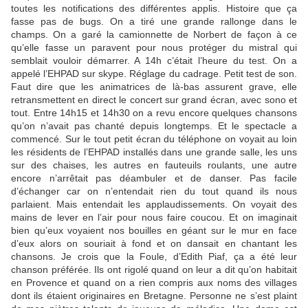
toutes les notifications des différentes applis. Histoire que ça
fasse pas de bugs. On a tiré une grande rallonge dans le
champs. On a garé la camionnette de Norbert de façon à ce
qu’elle fasse un paravent pour nous protéger du mistral qui
semblait vouloir démarrer. A 14h c’était l’heure du test. On a
appelé l’EHPAD sur skype. Réglage du cadrage. Petit test de son.
Faut dire que les animatrices de là-bas assurent grave, elle
retransmettent en direct le concert sur grand écran, avec sono et
tout. Entre 14h15 et 14h30 on a revu encore quelques chansons
qu’on n’avait pas chanté depuis longtemps. Et le spectacle a
commencé. Sur le tout petit écran du téléphone on voyait au loin
les résidents de l’EHPAD installés dans une grande salle, les uns
sur des chaises, les autres en fauteuils roulants, une autre
encore n’arrêtait pas déambuler et de danser. Pas facile
d’échanger car on n’entendait rien du tout quand ils nous
parlaient. Mais entendait les applaudissements. On voyait des
mains de lever en l’air pour nous faire coucou. Et on imaginait
bien qu’eux voyaient nos bouilles en géant sur le mur en face
d’eux alors on souriait à fond et on dansait en chantant les
chansons. Je crois que la Foule, d’Edith Piaf, ça a été leur
chanson préférée. Ils ont rigolé quand on leur a dit qu’on habitait
en Provence et quand on a rien compris aux noms des villages
dont ils étaient originaires en Bretagne. Personne ne s’est plaint