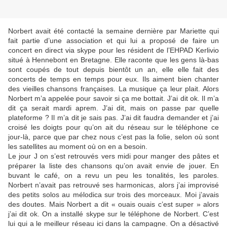
Norbert avait été contacté la semaine dernière par Mariette qui
fait partie d’une association et qui lui a proposé de faire un
concert en direct via skype pour les résident de l’EHPAD Kerlivio
situé à Hennebont en Bretagne. Elle raconte que les gens là-bas
sont coupés de tout depuis bientôt un an, elle elle fait des
concerts de temps en temps pour eux. Ils aiment bien chanter
des vieilles chansons françaises. La musique ça leur plait. Alors
Norbert m’a appelée pour savoir si ça me bottait. J’ai dit ok. Il m’a
dit ça serait mardi aprem. J’ai dit, mais on passe par quelle
plateforme ? Il m’a dit je sais pas. J’ai dit faudra demander et j’ai
croisé les doigts pour qu’on ait du réseau sur le téléphone ce
jour-là, parce que par chez nous c’est pas la folie, selon où sont
les satellites au moment où on en a besoin.
Le jour J on s’est retrouvés vers midi pour manger des pâtes et
préparer la liste des chansons qu’on avait envie de jouer. En
buvant le café, on a revu un peu les tonalités, les paroles.
Norbert n’avait pas retrouvé ses harmonicas, alors j’ai improvisé
des petits solos au mélodica sur trois des morceaux. Moi j’avais
des doutes. Mais Norbert a dit « ouais ouais c’est super » alors
j’ai dit ok. On a installé skype sur le téléphone de Norbert. C’est
lui qui a le meilleur réseau ici dans la campagne. On a désactivé