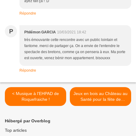
ayez fait ça ! :D
Répondre
P
Philémon GARCIA
10/03/2021 18:42
très émouvante cette rencontre avec un public lointain et
fantome. merci de partager ça. On a envie de l'entendre le
spectacle des bretons, comme ça on pensera à eux. Ma porte
est ouverte, venez bénir mon appartement. bisouxxx
Répondre
< Musique à l'EHPAD de
Jeux en bois au Château au
Roquefraiche !
Santé pour la fête de
Kaliste >
Hébergé par Overblog
Top articles