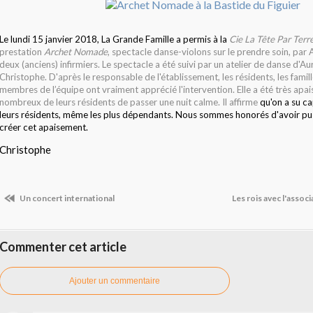
Le lundi 15 janvier 2018, La Grande Famille a permis à la
Cie
La Tête Par Terr
prestation
Archet Nomade
, spectacle danse-violons sur le prendre soin, par 
deux (anciens) infirmiers.
Le spectacle a été
suivi par un atelier de danse d'Au
Christophe. D'après le responsable de l'établissement, les résidents, les famill
membres de l’équipe ont vraiment apprécié l'intervention. Elle a été très apai
nombreux de leurs résidents de passer une nuit calme. Il
affirme
qu'on a su ca
leurs résidents, même les plus dépendants. Nous sommes honorés d'avoir pu 
créer cet apaisement.
Christophe
Un concert international
Les rois avec l'assoc
Commenter cet article
Ajouter un commentaire