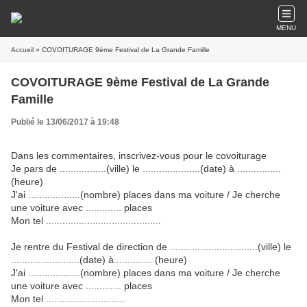
MENU
Accueil
» COVOITURAGE 9ème Festival de La Grande Famille
COVOITURAGE 9ème Festival de La Grande
Famille
Publié le 13/06/2017 à 19:48
Dans les commentaires, inscrivez-vous pour le covoiturage
Je pars de .................(ville) le .....................(date) à ................
(heure)
J'ai ...................(nombre) places dans ma voiture / Je cherche
une voiture avec ............. places
Mon tel ..........................................
Je rentre du Festival de direction de ................................(ville) le
.........................(date) à.............. (heure)
J'ai ...................(nombre) places dans ma voiture / Je cherche
une voiture avec ............. places
Mon tel .............................