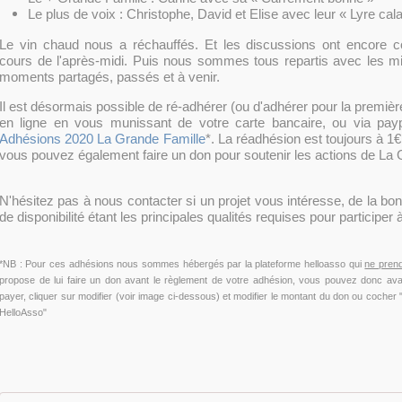
Le plus de voix : Christophe, David et Elise avec leur « Lyre cal
Le vin chaud nous a réchauffés. Et les discussions ont encore co
cours de l'après-midi. Puis nous sommes tous repartis avec les mi
moments partagés, passés et à venir.
Il est désormais possible de ré-adhérer (ou d'adhérer pour la première
en ligne en vous munissant de votre carte bancaire, ou via paypa
Adhésions 2020 La Grande Famille
*. La réadhésion est toujours à 1€
vous pouvez également faire un don pour soutenir les actions de La 
N'hésitez pas à nous contacter si un projet vous intéresse, de la bo
de disponibilité étant les principales qualités requises pour participer 
*NB : Pour ces adhésions nous sommes hébergés par la plateforme helloasso qui
ne pren
propose de lui faire un don avant le règlement de votre adhésion, vous pouvez donc avan
payer, cliquer sur modifier (voir image ci-dessous) et modifier le montant du don ou cocher 
HelloAsso"