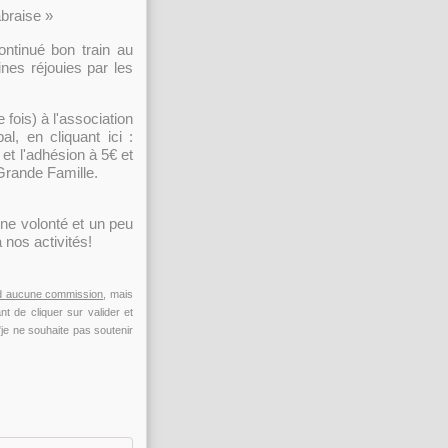
abraise »
ntinué bon train au
nes réjouies par les
 fois) à l'association
l, en cliquant ici :
 et l'adhésion à 5€ et
Grande Famille.
nne volonté et un peu
à nos activités!
d aucune commission
, mais
t de cliquer sur valider et
"je ne souhaite pas soutenir