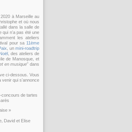
2020 à Marseille au
hristophe et où nous
allé dans la salle de
 qui n'a pas été une
amment les ateliers
stival pour sa
11ème
Paix
, un
mini-roadtrip
 Noël
, des ateliers de
ile de Manosque, et
et en musique
" dans
ouve ci-dessous. Vous
 à venir qui s'annonce
t-concours de tartes
marès
aise »
e, David et Elise