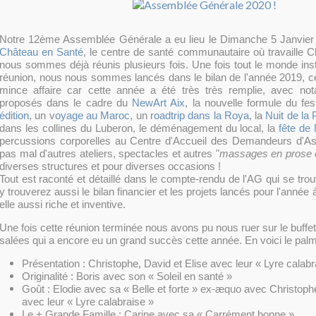
Notre 12ème Assemblée Générale a eu lieu le Dimanche 5 Janvier 
Château en Santé
, le centre de santé communautaire où travaille C
nous sommes déjà réunis plusieurs fois. Une fois tout le monde inst
réunion, nous nous sommes lancés dans le bilan de l'année 2019, ce
mince affaire car cette année a été très très remplie, avec not
proposés dans le cadre du
NewArt Aix
, la nouvelle formule du fe
édition
, un v
oyage au Maroc
, un
roadtrip dans la Roya
, la
Nuit de la 
dans les collines du Luberon, le déménagement du local, la
fête de
percussions corporelles au Centre d'Accueil des Demandeurs d'As
pas mal d'autres ateliers, spectacles et autres "
massages en prose 
diverses structures et pour diverses occasions !
Tout est raconté et détaillé dans le compte-rendu de l'AG qui se tr
y trouverez aussi le bilan financier et les projets lancés pour l'année
elle aussi riche et inventive.
Une fois cette réunion terminée nous avons pu nous ruer sur le buffe
salées qui a encore eu un grand succès cette année. En voici le pal
Présentation : Christophe, David et Elise avec leur « Lyre calabr
Originalité : Boris avec son « Soleil en santé »
Goût : Elodie avec sa « Belle et forte » ex-æquo avec Christoph
avec leur « Lyre calabraise »
Le + Grande Famille : Carine avec sa « Carrément bonne »